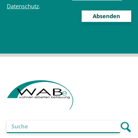
Datenschutz
.
Bitte
lasse
dieses
Feld
leer.