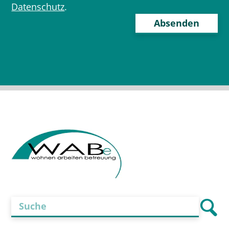
Datenschutz
.
Bitte
lasse
dieses
Feld
leer.