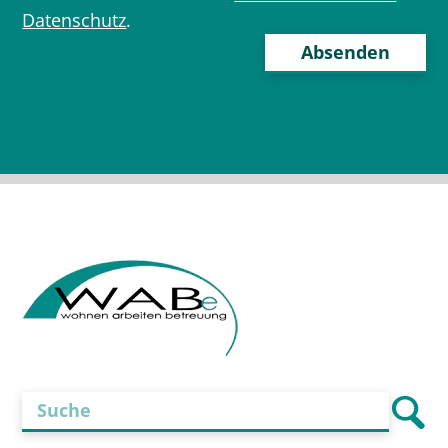
Datenschutz
.
Bitte
lasse
dieses
Feld
leer.