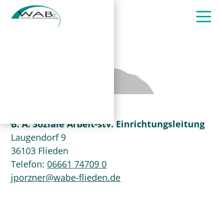
Jonas Porzner
B. A. Soziale Arbeit-stv. Einrichtungsleitung
Laugendorf 9
36103 Flieden
Telefon:
06661 74709 0
jporzner@wabe-flieden.de