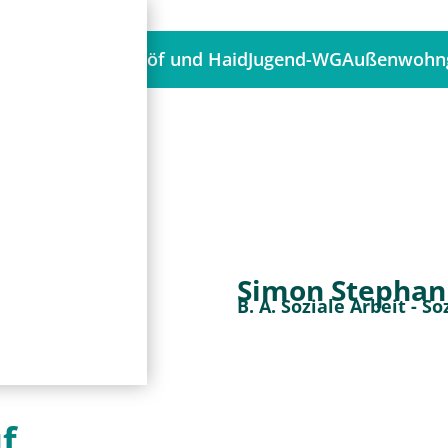
Über Uns
Höf und Haid
Jugend-WG
Außenwohn
Simon Stephan
B. A. Soziale Arbeit - 
f