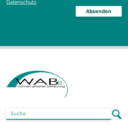
Datenschutz
.
Bitte
lasse
dieses
Feld
leer.